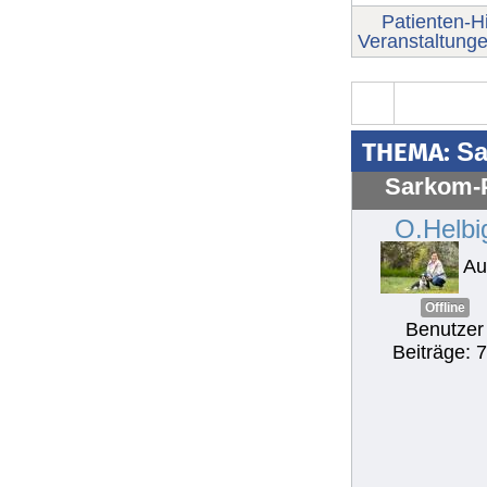
Patienten-Hi
Veranstaltung
THEMA:
Sa
Sarkom-P
O.Helbi
Au
Offline
Benutzer
Beiträge: 