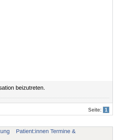
ation beizutreten.
Seite:
1
tung
Patient:innen Termine &