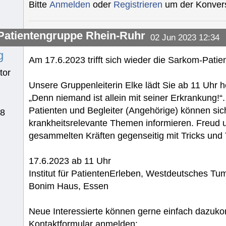
Bitte
Anmelden
oder
Registrieren
um der Konvers
atientengruppe Rhein-Ruhr
02 Jun 2023 12:34
g
Am 17.6.2023 trifft sich wieder die Sarkom-Pati
tor
Unsere Gruppenleiterin Elke lädt Sie ab 11 Uhr h
„Denn niemand ist allein mit seiner Erkrankung!“.
Patienten und Begleiter (Angehörige) können si
78
krankheitsrelevante Themen informieren. Freud u
gesammelten Kräften gegenseitig mit Tricks und 
17.6.2023 ab 11 Uhr
Institut für PatientenErleben, Westdeutsches T
Bonim Haus, Essen
Neue Interessierte können gerne einfach dazuk
Kontaktformular anmelden: