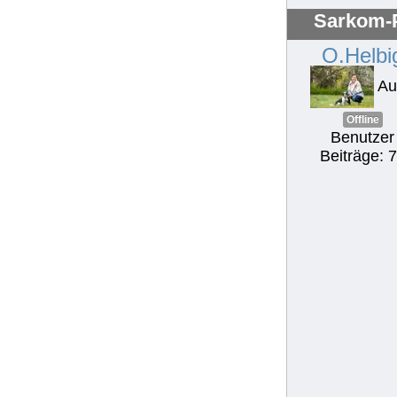
Sarkom-P
O.Helbi
Au
Offline
Benutzer
Beiträge: 