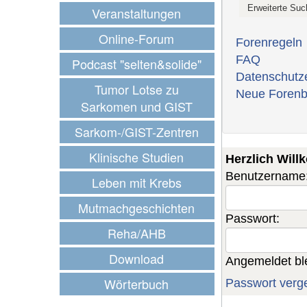
Veranstaltungen
Online-Forum
Forenregeln
FAQ
Podcast "selten&solide"
Datenschutz
Tumor Lotse zu
Neue Forenb
Sarkomen und GIST
Sarkom-/GIST-Zentren
Klinische Studien
Herzlich Wil
Benutzername
Leben mit Krebs
Mutmachgeschichten
Passwort:
Reha/AHB
Download
Angemeldet bl
Wörterbuch
Passwort verg