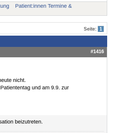
tung
Patient:innen Termine &
Seite:
1
#1416
heute nicht.
 Patiententag und am 9.9. zur
ation beizutreten.