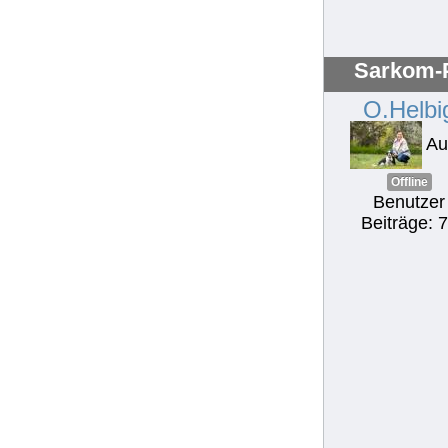
Sarkom-P
O.Helbi
Au
Offline
Benutzer
Beiträge: 