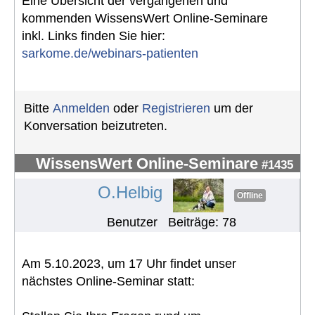
Eine Übersicht der vergangenen und
kommenden WissensWert Online-Seminare
inkl. Links finden Sie hier:
sarkome.de/webinars-patienten
Bitte
Anmelden
oder
Registrieren
um der
Konversation beizutreten.
WissensWert Online-Seminare
#1435
O.Helbig
Offline
Benutzer
Beiträge: 78
Am 5.10.2023, um 17 Uhr findet unser
nächstes Online-Seminar statt: