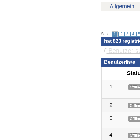
Allgemein
Benutzer
Seite:
1
2
3
4
hat
823
registr
Benutzerliste
Stat
1
Offlin
2
Offlin
3
Offlin
4
Offlin