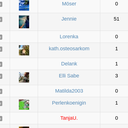
Möser
0
e
Jennie
51
e
Lorenka
0
e
kath.osteosarkom
1
e
Delank
1
e
Elli Sabe
3
e
Matilda2003
0
e
Perlenkoenigin
1
e
TanjaU.
0
e