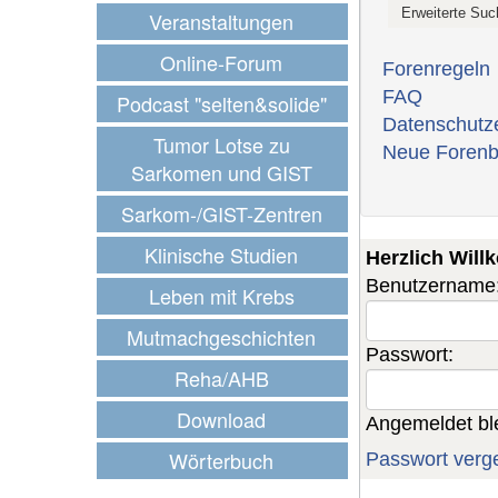
Veranstaltungen
Online-Forum
Forenregeln
FAQ
Podcast "selten&solide"
Datenschutz
Tumor Lotse zu
Neue Forenb
Sarkomen und GIST
Sarkom-/GIST-Zentren
Klinische Studien
Herzlich Wil
Benutzername
Leben mit Krebs
Mutmachgeschichten
Passwort:
Reha/AHB
Download
Angemeldet bl
Wörterbuch
Passwort verg