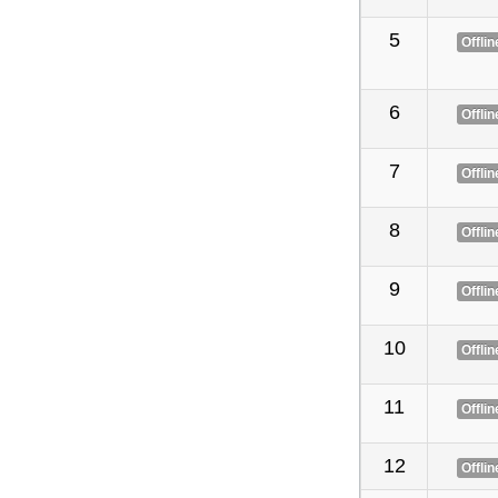
5
Offlin
6
Offlin
7
Offlin
8
Offlin
9
Offlin
10
Offlin
11
Offlin
12
Offlin