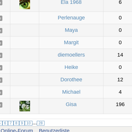
Ela 1968
6
e
Perlenauge
0
e
Maya
0
e
Margit
0
e
diemoellers
14
e
Heike
0
e
Dorothee
12
e
Michael
4
e
Gisa
196
e
...
5
6
7
8
9
10
28
Online-Forum
Benutzerliste