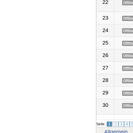
22
Offlin
23
Offlin
24
Offlin
25
Offlin
26
Offlin
27
Offlin
28
Offlin
29
Offlin
30
Offlin
Seite:
1
2
3
4
Allgemein