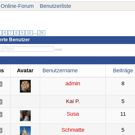
Online-Forum
Benutzerliste
...
5
6
7
8
9
10
28
ierte Benutzer
us
Avatar
Benutzername
Beiträge
admin
8
e
Kai P.
5
e
Susa
11
e
Schmatte
5
e