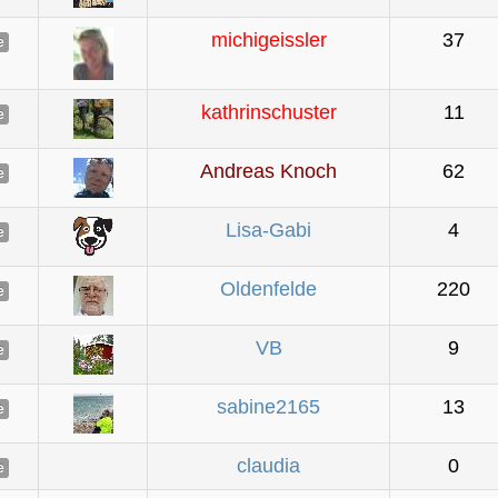
michigeissler
37
e
kathrinschuster
11
e
Andreas Knoch
62
e
Lisa-Gabi
4
e
Oldenfelde
220
e
VB
9
e
sabine2165
13
e
claudia
0
e