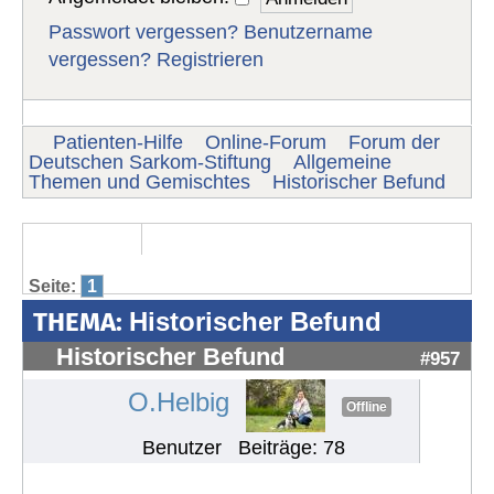
Passwort vergessen?
Benutzername
vergessen?
Registrieren
Patienten-Hilfe
Online-Forum
Forum der
Deutschen Sarkom-Stiftung
Allgemeine
Themen und Gemischtes
Historischer Befund
Seite:
1
THEMA:
Historischer Befund
Historischer Befund
#957
O.Helbig
Offline
Benutzer
Beiträge: 78