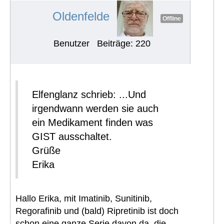
#721
Oldenfelde
Offline
Benutzer
Beiträge: 220
Elfenglanz schrieb: ...Und
irgendwann werden sie auch
ein Medikament finden was
GIST ausschaltet.
Grüße
Erika
Hallo Erika, mit Imatinib, Sunitinib,
Regorafinib und (bald) Ripretinib ist doch
schon eine ganze Serie davon da, die