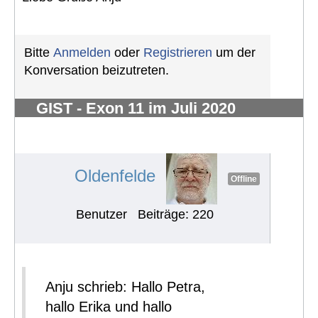
Bitte
Anmelden
oder
Registrieren
um der
Konversation beizutreten.
GIST - Exon 11 im Juli 2020
diagnostiziert- 2,5 kg - vorher
unbemerkt
#723
Oldenfelde
Offline
Benutzer
Beiträge: 220
Anju schrieb: Hallo Petra,
hallo Erika und hallo