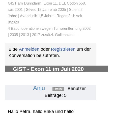
GIST am Dünndarm, Exon 11, DEL Codon 558,
seit 2001 | Glivec 12 Jahre ab 2005 | Sutent 2
Jahre | Avapritinib 1,5 Jahre | Regorafinib seit
8/2020
4 Bauchoperationen wegen Tumorentfernung 2002
| 2005 | 2013 | 2017 zusätzl. Gallenblase...
Bitte
Anmelden
oder
Registrieren
um der
Konversation beizutreten.
GIST - Exon 11 im Juli 2020
diagnostiziert- 2,5 kg - vorher
unbemerkt
#720
Anju
Benutzer
Offline
Beiträge: 5
Hallo Petra, hallo Erika und hallo