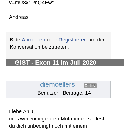
v=mU8x1PnQ4Ew"
Andreas
Bitte
Anmelden
oder
Registrieren
um der
Konversation beizutreten.
GIST - Exon 11 im Juli 2020
diagnostiziert- 2,5 kg - vorher
unbemerkt
#735
diemoellers
Offline
Benutzer
Beiträge: 14
Liebe Anju,
mit zwei vorliegenden Mutationen solltest
du dich unbedingt noch mit einem