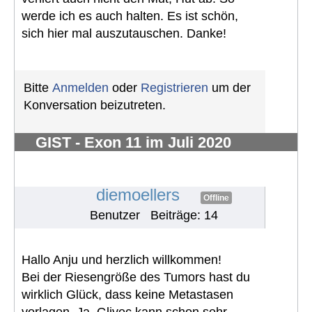
werde ich es auch halten. Es ist schön,
sich hier mal auszutauschen. Danke!
Bitte
Anmelden
oder
Registrieren
um der
Konversation beizutreten.
GIST - Exon 11 im Juli 2020
diagnostiziert- 2,5 kg - vorher
unbemerkt
#716
diemoellers
Offline
Benutzer
Beiträge: 14
Hallo Anju und herzlich willkommen!
Bei der Riesengröße des Tumors hast du
wirklich Glück, dass keine Metastasen
vorlagen. Ja, Glivec kann schon sehr