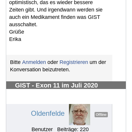
optimistisch, das es wieder bessere
Zeiten gibt. Und irgendwann werden sie
auch ein Medikament finden was GIST
ausschaltet.
Grüße
Erika
Bitte
Anmelden
oder
Registrieren
um der
Konversation beizutreten.
GIST - Exon 11 im Juli 2020
diagnostiziert- 2,5 kg - vorher
unbemerkt
#714
Oldenfelde
Offline
Benutzer
Beiträge: 220