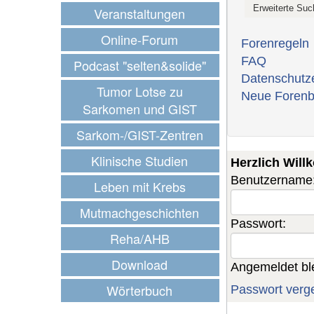
Veranstaltungen
Online-Forum
Forenregeln
FAQ
Podcast "selten&solide"
Datenschutz
Tumor Lotse zu
Neue Forenb
Sarkomen und GIST
Sarkom-/GIST-Zentren
Klinische Studien
Herzlich Wil
Benutzername
Leben mit Krebs
Mutmachgeschichten
Passwort:
Reha/AHB
Download
Angemeldet bl
Wörterbuch
Passwort verg