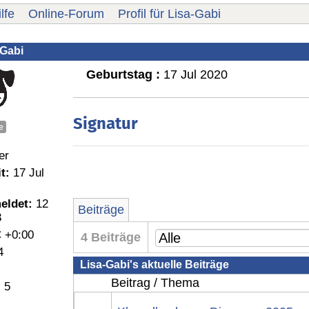
lfe
Online-Forum
Profil für Lisa-Gabi
-Gabi
Geburtstag :
17 Jul 2020
Signatur
e
er
t:
17 Jul
eldet:
12
Beiträge
3
 +0:00
4 Beiträge
4
Lisa-Gabi's aktuelle Beiträge
Beitrag / Thema
:
5