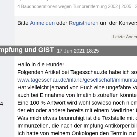
4 Bauchoperationen wegen Tumorentfernung 2002 | 2005 | 20
Bitte
Anmelden
oder
Registrieren
um der Konvers
Letzte Ände
mpfung und GIST
17 Jun 2021 18:25
Hallo in die Runde!
Folgenden Artikel bei Tagesschau.de habe ich s
www.tagesschau.de/inland/gesellschaft/immunita
Hat vielleicht jemand von Euch eine ungefähre V
auch bei Einnahme von Imatinib zutreffen könnt
Eine 100 % Antwort wird wohl sowieso noch niema
14
der ein oder andere bereits mit einem Mediziner
Was mich etwas beunruhigt ist die Textstelle mit
Immunzellen, die nach der Impfung Antikörper bil
Ich hatte von meinem Onkologen den Termin zur