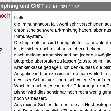
mpfung und GIST
07 Jul 2021 17:32
noch
Hallo,
die Immunantwort fällt wohl sehr verschieden au
chronische schwere Erkrankung haben, aber aus
Immunsystem.
Die Impfreaktion wird häufig als Indikator aufgef
r
ist, ist sicher noch nicht ausreichend bekannt.
62
Nach meinem Kenntnisstand hat jeder die Möglic
Blutprobe überprüfen zu lassen (z.Bsp. beim Haus
Krankenkasse getragen. Ich denke, dass die bish
Ausgabe sind, um zu wissen, ob man weiterhin seh
gewisser Schutz vor einem schweren Verlauf gege
Wochen machen, wenn mehr Erfahrungen zur Einst
Bisher wird dies scheinbar noch recht wenig genu
noch verbessert.
Aus meiner Sicht ist für uns, die als Hochrisikopa
gut. Denn eine mögliche Therapieunterbrechung 