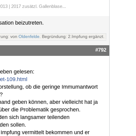
13 | 2017 zusätzl. Gallenblase...
ation beizutreten.
rung: von
Oldenfelde
. Begründung: 2.Impfung ergänzt.
#792
oeben gelesen:
et-109.html
orstellung, ob die geringe Immumantwort
e?
nd geben können, aber vielleicht hat ja
 über die Problematik gesprochen.
 den sich langsamer teilenden
den sollen.
 Impfung vermittelt bekommen und er