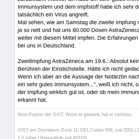
Immunsystem und dem Impfstoff habe ich sehr de
tatsächlich ein Virus angreift.
Mal sehen, wie am Samstag die zweite Impfung 
ja so nett und hat uns 80.000 Dosen AstraZeneca
weiter mit diesem Mittel impfen. Die Erfahrungen
bei uns in Deutschland.
Zweitimpfung AstraZeneca am 19.6.: Absolut kei
Berühren der Einstichstelle. Hätte ich nicht gedac
Wenn ich aber an die Aussage der Notärztin nach 
ein sehr gutes Immunsystem...", weiß ich nicht,
der Impfung wirklich gut ist, oder ob mein Immun
erkannt hat.
Mein Partner der GIST. Wenn er gewinnt, hat er verloren.
GIST am Dünndarm, Exon 11, DEL Codon 558, seit 2001 | Gli
1,5 Jahre | Regorafinib seit 8/2020