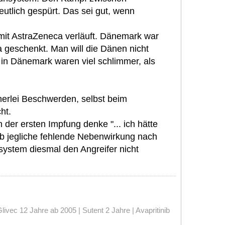
utlich gespürt. Das sei gut, wenn
mit AstraZeneca verläuft. Dänemark war
 geschenkt. Man will die Dänen nicht
 in Dänemark waren viel schlimmer, als
nerlei Beschwerden, selbst beim
ht.
der ersten Impfung denke "... ich hätte
 ob jegliche fehlende Nebenwirkung nach
system diesmal den Angreifer nicht
vec 12 Jahre ab 2005 | Sutent 2 Jahre | Avapritinib