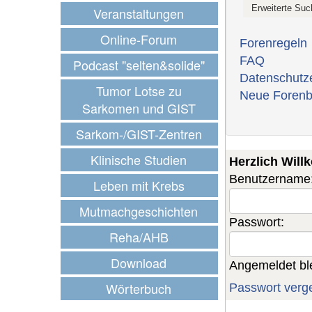
Veranstaltungen
Online-Forum
Forenregeln
FAQ
Podcast "selten&solide"
Datenschutz
Tumor Lotse zu
Neue Forenb
Sarkomen und GIST
Sarkom-/GIST-Zentren
Klinische Studien
Herzlich Wil
Benutzername
Leben mit Krebs
Mutmachgeschichten
Passwort:
Reha/AHB
Download
Angemeldet bl
Wörterbuch
Passwort verg