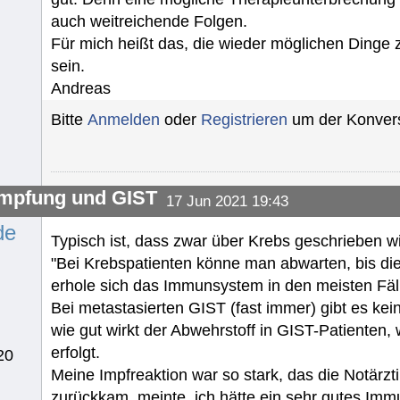
auch weitreichende Folgen.
Für mich heißt das, die wieder möglichen Dinge 
sein.
Andreas
Bitte
Anmelden
oder
Registrieren
um der Konvers
mpfung und GIST
17 Jun 2021 19:43
de
Typisch ist, dass zwar über Krebs geschrieben wi
"Bei Krebspatienten könne man abwarten, bis di
erhole sich das Immunsystem in den meisten Fäll
Bei metastasierten GIST (fast immer) gibt es kein
wie gut wirkt der Abwehrstoff in GIST-Patienten,
erfolgt.
20
Meine Impfreaktion war so stark, das die Notärzt
zurückkam, meinte, ich hätte ein sehr gutes I