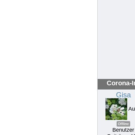
Corona-I
Gisa
Au
Offline
Benutzer