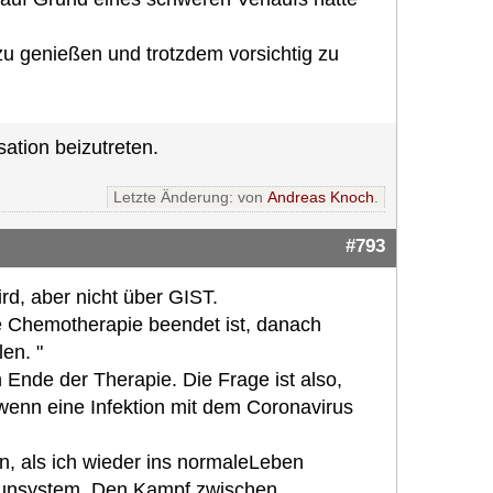
zu genießen und trotzdem vorsichtig zu
ation beizutreten.
Letzte Änderung: von
Andreas Knoch
.
#793
rd, aber nicht über GIST.
e Chemotherapie beendet ist, danach
en. "
 Ende der Therapie. Die Frage ist also,
 wenn eine Infektion mit dem Coronavirus
in, als ich wieder ins normaleLeben
mmunsystem. Den Kampf zwischen