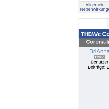
Allgemein
Nebenwirkung
THEMA:
Co
Corona-I
BriAnn
Offline
Benutzer
Beiträge: 