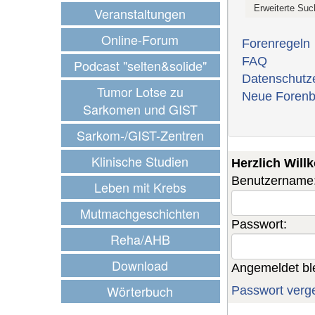
Veranstaltungen
Online-Forum
Forenregeln
FAQ
Podcast "selten&solide"
Datenschutz
Tumor Lotse zu
Neue Forenb
Sarkomen und GIST
Sarkom-/GIST-Zentren
Klinische Studien
Herzlich Wil
Benutzername
Leben mit Krebs
Mutmachgeschichten
Passwort:
Reha/AHB
Download
Angemeldet bl
Wörterbuch
Passwort verg