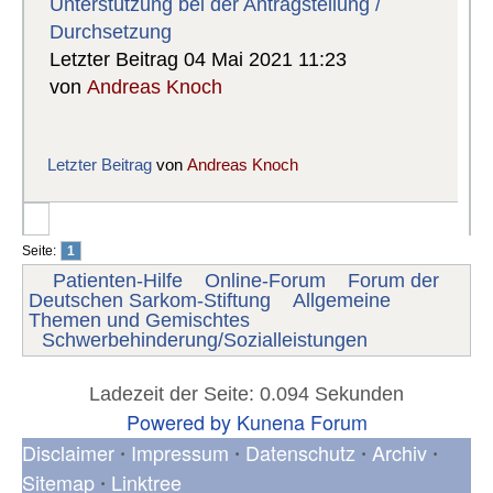
Unterstützung bei der Antragstellung /
Durchsetzung
Letzter Beitrag 04 Mai 2021 11:23
von
Andreas Knoch
Letzter Beitrag
von
Andreas Knoch
Seite:
1
Patienten-Hilfe
Online-Forum
Forum der
Deutschen Sarkom-Stiftung
Allgemeine
Themen und Gemischtes
Schwerbehinderung/Sozialleistungen
Ladezeit der Seite: 0.094 Sekunden
Powered by
Kunena Forum
Disclaimer
Impressum
Datenschutz
Archiv
•
•
•
•
Sitemap
Linktree
•