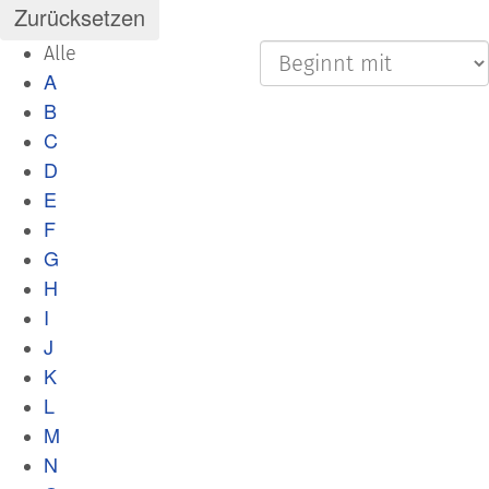
Alle
A
B
C
D
E
F
G
H
I
J
K
L
M
N