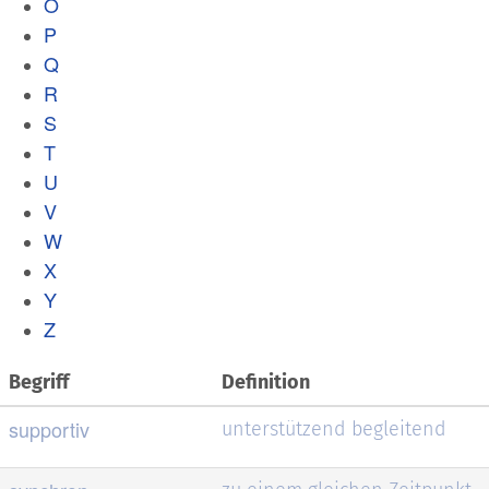
O
P
Q
R
S
T
U
V
W
X
Y
Z
Begriff
Definition
supportiv
unterstützend begleitend