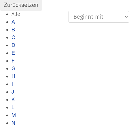
Alle
A
B
C
D
E
F
G
H
I
J
K
L
M
N