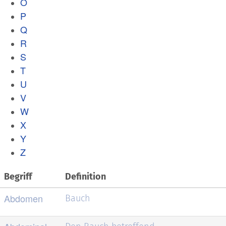
O
P
Q
R
S
T
U
V
W
X
Y
Z
Begriff
Definition
Abdomen
Bauch