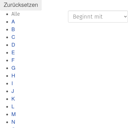
Alle
A
B
C
D
E
F
G
H
I
J
K
L
M
N