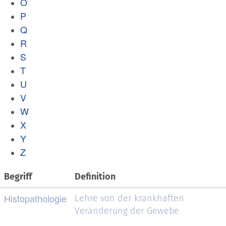
O
P
Q
R
S
T
U
V
W
X
Y
Z
Begriff
Definition
Histopathologie
Lehre
von der krankhaften
Veränderung der Gewebe