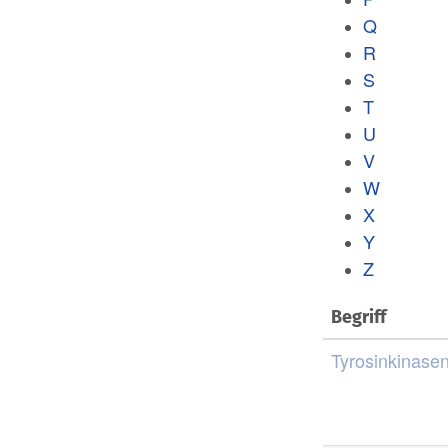
Q
R
S
T
U
V
W
X
Y
Z
Begriff
Tyrosinkinase