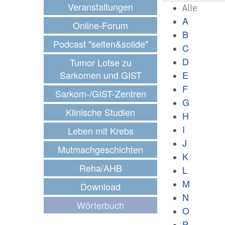
Veranstaltungen
Alle
A
Online-Forum
B
Podcast "selten&solide"
C
D
Tumor Lotse zu
Sarkomen und GIST
E
F
Sarkom-/GIST-Zentren
G
Klinische Studien
H
I
Leben mit Krebs
J
Mutmachgeschichten
K
Reha/AHB
L
M
Download
N
Wörterbuch
O
P