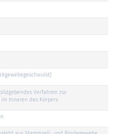
Deckgewebegeschwulst)
 bildgebendes Verfahren zur
 im Inneren des Körpers
en
 besteht aus Stammzell- und Bindegewebe