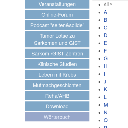
Veranstaltungen
Alle
A
Online-Forum
B
Podcast "selten&solide"
C
D
Tumor Lotse zu
Sarkomen und GIST
E
F
Sarkom-/GIST-Zentren
G
Klinische Studien
H
I
Leben mit Krebs
J
Mutmachgeschichten
K
Reha/AHB
L
M
Download
N
Wörterbuch
O
P