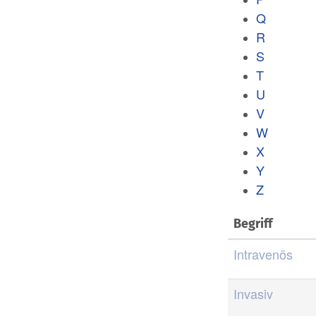
Q
R
S
T
U
V
W
X
Y
Z
Begriff
Intravenös
Invasiv