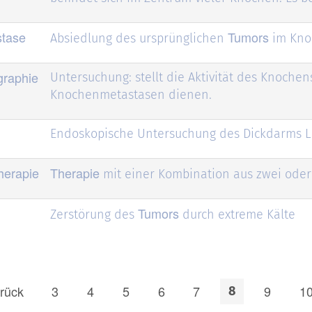
tase
Tumors
Absiedlung des ursprünglichen
im Kno
graphie
Untersuchung: stellt die Aktivität des Knoche
Knochenmetastasen dienen.
Endoskopische Untersuchung des Dickdarms L
herapie
Therapie
mit einer Kombination aus zwei ode
Tumors
Zerstörung des
durch extreme Kälte
rück
3
4
5
6
7
9
1
8