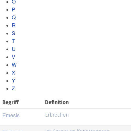
O
P
Q
R
S
T
U
V
W
X
Y
Z
Begriff
Definition
Emesis
Erbrechen