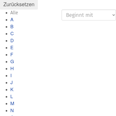
Alle
A
B
C
D
E
F
G
H
I
J
K
L
M
N