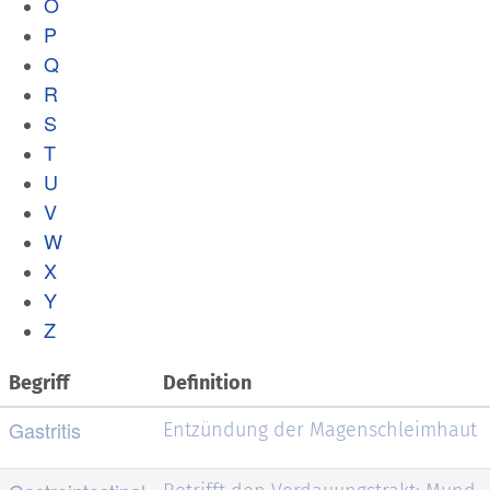
O
P
Q
R
S
T
U
V
W
X
Y
Z
Begriff
Definition
Gastritis
Entzündung der Magenschleimhaut