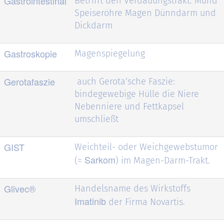
Gastrointestinal
Betrifft den Verdauungstrakt: Mund
Speiseröhre Magen Dünndarm und
Dickdarm
Gastroskopie
Magenspiegelung
Gerotafaszie
auch Gerota’sche Faszie:
bindegewebige Hülle die Niere
Nebenniere und Fettkapsel
umschließt
GIST
Weichteil- oder Weichgewebstumor
Sarkom
(=
) im Magen-Darm-Trakt.
Glivec®
Handelsname des Wirkstoffs
Imatinib
der Firma Novartis.