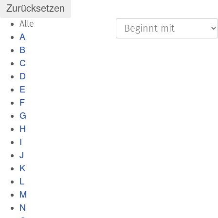
Alle
A
B
C
D
E
F
G
H
I
J
K
L
M
N