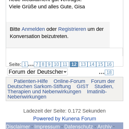
Viele Grüße und alles Gute, Gisa
Bitte
Anmelden
oder
Registrieren
um der
Konversation beizutreten.
...
Seite:
1
7
8
9
10
11
12
13
14
15
16
...
18
Patienten-Hilfe
Online-Forum
Forum der
Deutschen Sarkom-Stiftung
GIST
Studien,
Therapien und Nebenwirkungen
Imatinib-
Nebenwirkungen
Ladezeit der Seite: 0.172 Sekunden
Powered by
Kunena Forum
Disclaimer
Impressum
Datenschutz
Archiv
•
•
•
•