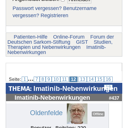
Passwort vergessen?
Benutzername
vergessen?
Registrieren
Patienten-Hilfe
Online-Forum
Forum der
Deutschen Sarkom-Stiftung
GIST
Studien,
Therapien und Nebenwirkungen
Imatinib-
Nebenwirkungen
...
Seite:
1
7
8
9
10
11
12
13
14
15
16
...
THEMA:
Imatinib-Nebenwirkungen
18
Imatinib-Nebenwirkungen
#437
Oldenfelde
Offline