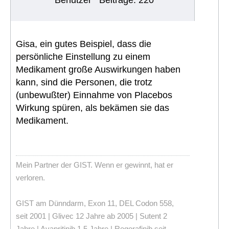
Benutzer
Beiträge: 220
Gisa, ein gutes Beispiel, dass die
persönliche Einstellung zu einem
Medikament große Auswirkungen haben
kann, sind die Personen, die trotz
(unbewußter) Einnahme von Placebos
Wirkung spüren, als bekämen sie das
Medikament.
Mein Partner der GIST. Wenn er gewinnt, hat er
verloren.
GIST am Dünndarm, Exon 11, DEL Codon 558,
seit 2001 | Glivec 12 Jahre ab 2005 | Sutent 2
Jahre | Avapritinib 1,5 Jahre | Regorafinib seit