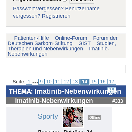
Passwort vergessen?
Benutzername
vergessen?
Registrieren
Patienten-Hilfe
Online-Forum
Forum der
Deutschen Sarkom-Stiftung
GIST
Studien,
Therapien und Nebenwirkungen
Imatinib-
Nebenwirkungen
...
Seite:
1
9
10
11
12
13
14
15
16
17
THEMA:
Imatinib-Nebenwirkungen
18
Imatinib-Nebenwirkungen
#333
Sporty
Offline