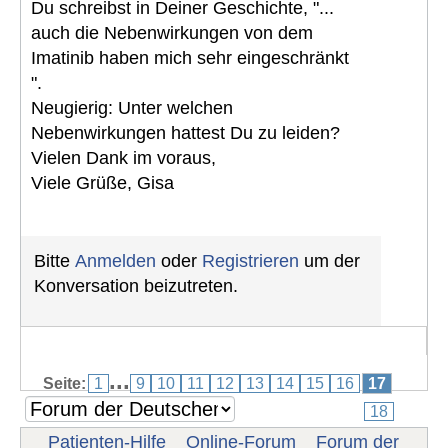
Du schreibst in Deiner Geschichte, "...
auch die Nebenwirkungen von dem
Imatinib haben mich sehr eingeschränkt
".
Neugierig: Unter welchen
Nebenwirkungen hattest Du zu leiden?
Vielen Dank im voraus,
Viele Grüße, Gisa
Bitte
Anmelden
oder
Registrieren
um der
Konversation beizutreten.
...
Seite:
1
9
10
11
12
13
14
15
16
17
18
Patienten-Hilfe
Online-Forum
Forum der