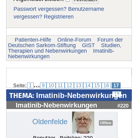
Passwort vergessen?
Benutzername
vergessen?
Registrieren
Patienten-Hilfe
Online-Forum
Forum der
Deutschen Sarkom-Stiftung
GIST
Studien,
Therapien und Nebenwirkungen
Imatinib-
Nebenwirkungen
...
Seite:
1
9
10
11
12
13
14
15
16
17
THEMA:
Imatinib-Nebenwirkungen
18
Imatinib-Nebenwirkungen
#220
Oldenfelde
Offline